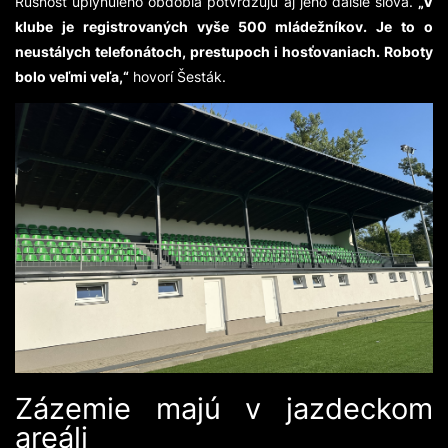
Rušnosť uplynulého obdobia potvrdzujú aj jeho ďalšie slová.
„V
klube je registrovaných vyše 500 mládežníkov. Je to o
neustálych telefonátoch, prestupoch i hosťovaniach. Roboty
bolo veľmi veľa,“
hovorí Šesták.
Zázemie majú v jazdeckom
areáli