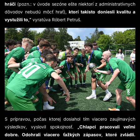
hráči
(pozn.: v úvode sezóne ešte niektorí z administratívnych
dôvodov nebudú môcť hrať),
ktorí takisto doniesli kvalitu a
vystužili to,“
vyratúva Róbert Petruš.
S prípravou, počas ktorej dosiahol tím viacero zaujímavých
výsledkov, vyslovil spokojnosť.
„Chlapci pracovali veľmi
dobre. Odohrali viacero ťažkých zápasov, ktoré zvládli.