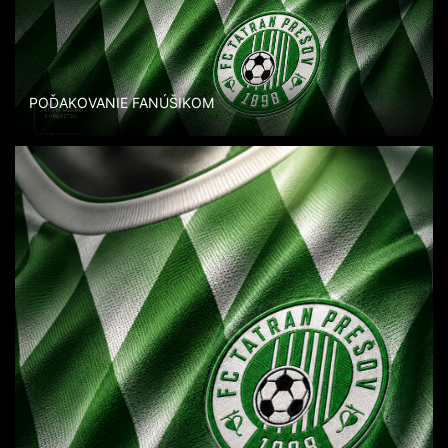
POĎAKOVANIE FANÚŠIKOM