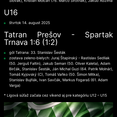
Slovák), Kristián Molčan (76. Marco Sirotňák), Jakub Adzima
U16
štvrtok 14. august 2025
Tatran Prešov - Spartak
Trnava 1:6 (1:2)
gól Tatrana: 33. Stanislav Šesták
zostava zeleno-bielych: Juraj Štapinský - Rastislav Sedliak
(50. Jerguš Faltin), Jakub Seman (50. Oliver Kaleta), Adam
Birčák, Stanislav Šesták, Ján Michal Guzi (64. Patrik Molnár),
Tomáš Kyjovský (C), Tomáš Vaňko (50. Šimon Mitka),
Stanislav Bujňák, Ivan Savčák, Markus Fogaraš (61. Adam
Varga)
* Ligová súťaž začala cez víkend aj pre kategóriu U12 – U15