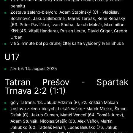
penaltu
Zostava zeleno-bielych: Adam Štapinský (C) - Vladislav
Bochnovič, Jakub Slebodník, Marek Terpák, René Repaský
(63. Peter Pavličko), Ivan Shuba, Jakub Molnár, Maximilián
Kišš (45. Vitalij Handera), Ruslan Leuta, Dávid Griger, Gregor
Urban
v 85. minúte bol po druhej žltej karte vylúčený Ivan Shuba
U17
štvrtok 14. august 2025
Tatran Prešov - Spartak
Trnava 2:2 (1:1)
góly Tatrana: 13. Jakub Adzima (P), 72. Kristián Molčan
zostava zeleno-bielych: Lukáš Vaško - Marek Mielke, Šimon
Dziak (C), Jakub Guman, Matúš Venceľ (64. Tomáš Jurov),
Adam Stuhlák, Nicolas Stašík (60. Alex Vaňo), Martin
Jakubko (60. Tadeáš Mihaľ), Lucas Beluško (76. Jakub