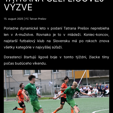
VÝZVE
15. august 2025 | FC Tatran Prešov
Poriadne dynamické leto v podaní Tatrana Prešov neprebieha
len v A-mužstve. Rovnako je to v mládeži. Koniec-koncov,
najstarší futbalový klub na Slovensku má po rokoch znova
všetky kategórie v najvyššej súťaži.
Dorastenci štartujú ligové boje v tomto týždni, žiacke tímy
počas budúceho víkendu.