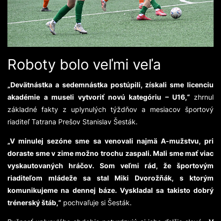
Roboty bolo veľmi veľa
„Devätnástka a sedemnástka postúpili, získali sme licenciu
akadémie a museli vytvoriť novú kategóriu – U16,“
zhrnul
základné fakty z uplynulých týždňov a mesiacov športový
riaditeľ Tatrana Prešov Stanislav Šesták.
„V minulej sezóne sme sa venovali najmä A-mužstvu, pri
doraste sme v zime možno trochu zaspali. Mali sme mať viac
vyskautovaných hráčov. Som veľmi rád, že športovým
riaditeľom mládeže sa stal Miki Dvorožňák, s ktorým
komunikujeme na dennej báze. Vyskladal sa takisto dobrý
trénerský štáb,“
pochvaľuje si Šesták.