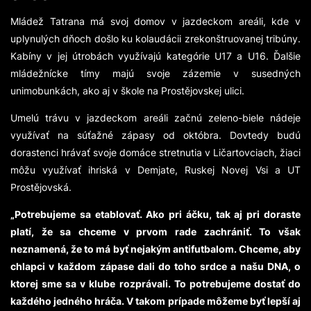
Mládež Tatrana má svoj domov v jazdeckom areáli, kde v
uplynulých dňoch došlo ku kolaudácii zrekonštruovanej tribúny.
Kabíny v jej útrobách využívajú kategórie U17 a U16. Ďalšie
mládežnícke tímy majú svoje zázemie v susedných
unimobunkách, ako aj v škole na Prostějovskej ulici.
Umelú trávu v jazdeckom areáli začnú zeleno-biele nádeje
využívať na súťažné zápasy od októbra. Dovtedy budú
dorastenci hrávať svoje domáce stretnutia v Ličartovciach, žiaci
môžu využívať ihriská v Demjate, Ruskej Novej Vsi a UT
Prostějovská.
„Potrebujeme sa etablovať. Ako pri áčku, tak aj pri doraste
platí, že sa chceme v prvom rade zachrániť. To však
neznamená, že to má byť nejakým antifutbalom. Chceme, aby
chlapci v každom zápase dali do toho srdce a našu DNA, o
ktorej sme sa v klube rozprávali. To potrebujeme dostať do
každého jedného hráča. V takom prípade môžeme byť lepší aj