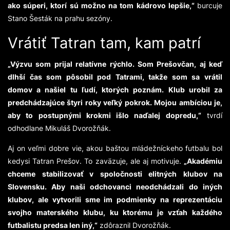
ako súperi, ktorí sú možno na tom kádrovo lepšie,“
burcuje
Stano Šesták na prahu sezóny.
Vrátiť Tatran tam, kam patrí
„Výzvu som prijal relatívne rýchlo. Som Prešovčan, aj keď
dlhší čas som pôsobil pod Tatrami, takže som sa vrátil
domov a našiel tu ľudí, ktorých poznám. Klub urobil za
predchádzajúce štyri roky veľký pokrok. Mojou ambíciou je,
aby to postupnými krokmi išlo naďalej dopredu,“
tvrdí
odhodlane Mikuláš Dvorožňák.
Aj on veľmi dobre vie, akou baštou mládežníckeho futbalu bol
kedysi Tatran Prešov. To zaväzuje, ale aj motivuje.
„Akadémiu
chceme stabilizovať v spoločnosti elitných klubov na
Slovensku. Aby naši odchovanci neodchádzali do iných
klubov, ale vytvorili sme im podmienky na reprezentáciu
svojho materského klubu, ku ktorému je vzťah každého
futbalistu predsa len iný,“
zdôraznil Dvorožňák.