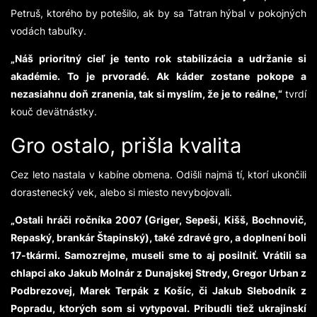
Petruš, ktorého by potešilo, ak by sa Tatran hýbal v pokojných
vodách tabuľky.
„Náš prioritný cieľ je tento rok stabilizácia a udržanie si
akadémie. To je prvoradé. Ak káder zostane pokope a
nezasiahnu doň zranenia, tak si myslím, že je to reálne,“
tvrdí
kouč devätnástky.
Gro ostalo, prišla kvalita
Cez leto nastala v kabíne obmena. Odišli najmä tí, ktorí ukončili
dorastenecký vek, alebo si miesto nevybojovali.
„Ostali hráči ročníka 2007 (Griger, Sepeši, Kišš, Bochnovič,
Repaský, brankár Štapinský), také zdravé gro, a doplnení boli
17-tkármi. Samozrejme, museli sme to aj posilniť. Vrátili sa
chlapci ako Jakub Molnár z Dunajskej Stredy, Gregor Urban z
Podbrezovej, Marek Terpák z Košíc, či Jakub Slebodník z
Popradu, ktorých som si vytypoval. Pribudli tiež ukrajinskí