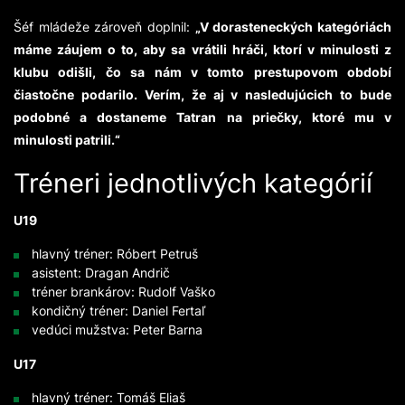
Šéf mládeže zároveň doplnil:
„V dorasteneckých kategóriách
máme záujem o to, aby sa vrátili hráči, ktorí v minulosti z
klubu odišli, čo sa nám v tomto prestupovom období
čiastočne podarilo. Verím, že aj v nasledujúcich to bude
podobné a dostaneme Tatran na priečky, ktoré mu v
minulosti patrili.“
Tréneri jednotlivých kategórií
U19
​​hlavný tréner: Róbert Petruš
asistent: Dragan Andrič
tréner brankárov: Rudolf Vaško
kondičný tréner: Daniel Fertaľ
vedúci mužstva: Peter Barna
U17
hlavný tréner: Tomáš Eliaš