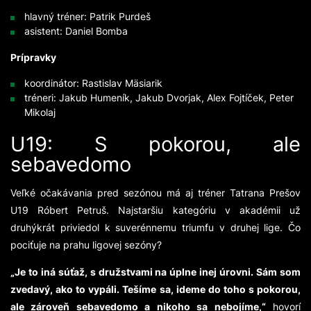
hlavný tréner: Patrik Purdeš
asistent: Daniel Bomba
Prípravky
koordinátor: Rastislav Mäsiarik
tréneri: Jakub Humeník, Jakub Dvorjak, Alex Fojtíček, Peter
Mikolaj
U19: S pokorou, ale
sebavedomo
Veľké očakávania pred sezónou má aj tréner Tatrana Prešov
U19 Róbert Petruš. Najstaršiu kategóriu v akadémii už
druhýkrát priviedol k suverénnemu triumfu v druhej lige. Čo
pociťuje na prahu ligovej sezóny?
„Je to iná súťaž, s družstvami na úplne inej úrovni. Sám som
zvedavý, ako to vypáli. Tešíme sa, ideme do toho s pokorou,
ale zároveň sebavedomo a nikoho sa nebojíme,“
hovorí