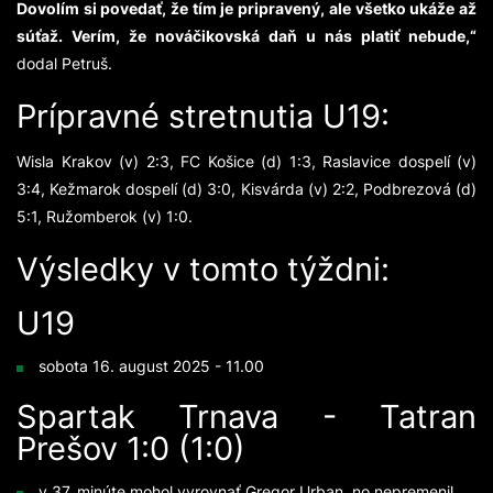
Dovolím si povedať, že tím je pripravený, ale všetko ukáže až
súťaž. Verím, že nováčikovská daň u nás platiť nebude,“
dodal Petruš.
Prípravné stretnutia U19:
Wisla Krakov (v) 2:3, FC Košice (d) 1:3, Raslavice dospelí (v)
3:4, Kežmarok dospelí (d) 3:0, Kisvárda (v) 2:2, Podbrezová (d)
5:1, Ružomberok (v) 1:0.
Výsledky v tomto týždni:
U19
sobota 16. august 2025 - 11.00
Spartak Trnava - Tatran
Prešov 1:0 (1:0)
v 37. minúte mohol vyrovnať Gregor Urban, no nepremenil